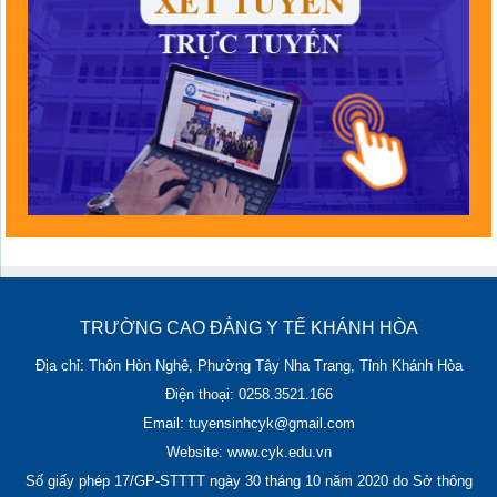
TRƯỜNG CAO ĐẲNG Y TẾ KHÁNH HÒA
Địa chỉ: Thôn Hòn Nghê, Phường Tây Nha Trang, Tỉnh Khánh Hòa
Điện thoại: 0258.3521.166
Email: tuyensinhcyk@gmail.com
Website: www.cyk.edu.vn
Số giấy phép 17/GP-STTTT ngày 30 tháng 10 năm 2020 do Sở thông