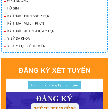
ĐIỀU DƯỠNG
HỘ SINH
KỸ THUẬT HÌNH ẢNH Y HỌC
KỸ THUẬT VLTL – PHCN
KỸ THUẬT XÉT NGHIỆM Y HỌC
Y SỸ ĐA KHOA
Y SỸ Y HỌC CỔ TRUYỀN
ĐĂNG KÝ XÉT TUYỂN
Hướng dẫn đăng ký trực tuyến