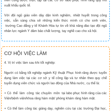
viên cũng được thực tập tại các cơ sở labo phục hình răng quy mô
xuất khẩu quốc tế.
Với đội ngũ giáo viên dày dặn kinh nghiệm, nhiệt huyết trong công
việc, sẵn sàng chia sẽ những kiến thức mình có cho sinh viên,
trường Cao đẳng y tế Khánh Hòa tự tin về khả năng đào tạo đội ngũ
nhân lực ngành Y đảm bảo chất lượng, tay nghề cao cho xã hội.
CƠ HỘI VIỆC LÀM
4. Vị trí việc làm sau khi tốt nghiệp:
Người có bằng tốt nghiệp ngành Kỹ thuật Phục hình răng được tuyển
dụng làm việc tại các cơ sở y tế công lập và tư nhân theo quy chế
tuyển dụng viên chức và người lao động của Nhà nước, cụ thể là:
+ Có thể làm công tác chuyên môn tại labo phục hình răng của các
Viện/bệnh viện/khoa răng hàm mặt/ phòng khám răng hàm mặt.
+ Có thể làm công tác giảng dạy, nghiên cứu tại các trường Đại học,