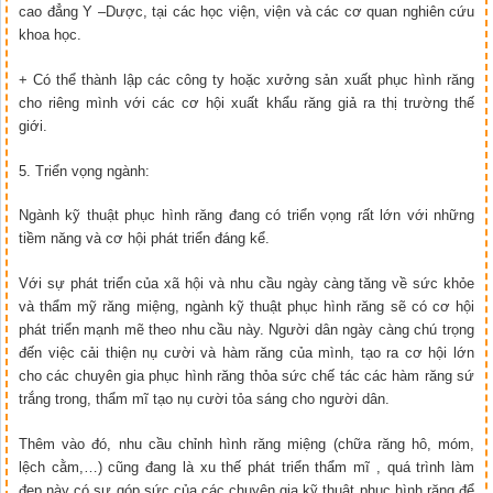
cao đẳng Y –Dược, tại các học viện, viện và các cơ quan nghiên cứu
khoa học.
+ Có thể thành lập các công ty hoặc xưởng sản xuất phục hình răng
cho riêng mình với các cơ hội xuất khẩu răng giả ra thị trường thế
giới.
5. Triển vọng ngành:
Ngành kỹ thuật phục hình răng đang có triển vọng rất lớn với những
tiềm năng và cơ hội phát triển đáng kể.
Với sự phát triển của xã hội và nhu cầu ngày càng tăng về sức khỏe
và thẩm mỹ răng miệng, ngành kỹ thuật phục hình răng sẽ có cơ hội
phát triển mạnh mẽ theo nhu cầu này. Người dân ngày càng chú trọng
đến việc cải thiện nụ cười và hàm răng của mình, tạo ra cơ hội lớn
cho các chuyên gia phục hình răng thỏa sức chế tác các hàm răng sứ
trắng trong, thẩm mĩ tạo nụ cười tỏa sáng cho người dân.
Thêm vào đó, nhu cầu chỉnh hình răng miệng (chữa răng hô, móm,
lệch cằm,…) cũng đang là xu thế phát triển thẩm mĩ , quá trình làm
đẹp này có sự góp sức của các chuyên gia kỹ thuật phục hình răng để