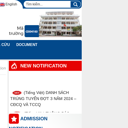
English
 CỨU
DOCUMENT
NEW NOTIFICATION
tion
(Tiếng Việt) DANH SÁCH
TRÚNG TUYỂN ĐỢT 3 NĂM 2024 –
CĐCQ VÀ TCCQ
(Tiếng Việt) THÔNG BÁO
tuyển sinh trình độ Trung cấp, Cao
ADMISSION
đẳng chính quy năm 2024 đợt 3