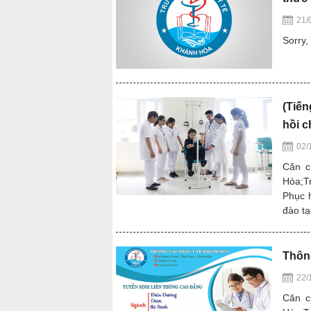
21/
Sorry, 
(Tiến
hồi c
02/
Căn c
Hòa;T
Phục 
đào tạ
Thôn
22/
Căn c