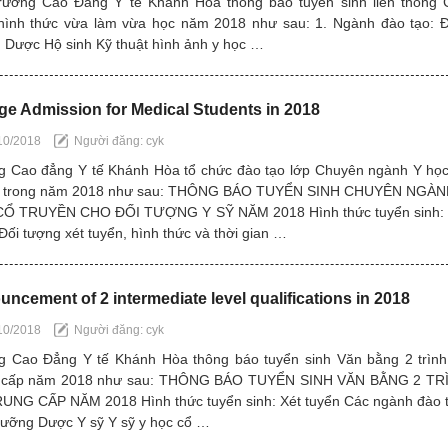
rường Cao Đẳng Y tế Khánh Hòa thông báo tuyển sinh liên thông 
hình thức vừa làm vừa học năm 2018 như sau: 1. Ngành đào tạo: Đ
 Dược Hộ sinh Kỹ thuật hình ảnh y học …
ge Admission for Medical Students in 2018
10/2018
Người đăng: cyk
g Cao đẳng Y tế Khánh Hòa tổ chức đào tạo lớp Chuyên ngành Y học
n trong năm 2018 như sau: THÔNG BÁO TUYỂN SINH CHUYÊN NGÀN
Ổ TRUYỀN CHO ĐỐI TƯỢNG Y SỸ NĂM 2018 Hình thức tuyển sinh: 
Đối tượng xét tuyển, hình thức và thời gian …
ncement of 2 intermediate level qualifications in 2018
10/2018
Người đăng: cyk
g Cao Đẳng Y tế Khánh Hòa thông báo tuyển sinh Văn bằng 2 trình
 cấp năm 2018 như sau: THÔNG BÁO TUYỂN SINH VĂN BẰNG 2 TR
UNG CẤP NĂM 2018 Hình thức tuyển sinh: Xét tuyển Các ngành đào t
dưỡng Dược Y sỹ Y sỹ y học cổ …