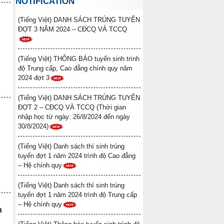
NOTIFICATION
(Tiếng Việt) DANH SÁCH
TRÚNG TUYỂN ĐỢT 2 – CĐCQ VÀ
(Tiếng Việt) DANH SÁCH TRÚNG TUYỂN
TCCQ (Thời gian nhập học từ ngày:
ĐỢT 3 NĂM 2024 – CĐCQ VÀ TCCQ
26/8/2024 đến ngày 30/8/2024)
(Tiếng Việt) Danh sách thí sinh
(Tiếng Việt) THÔNG BÁO tuyển sinh trình
trúng tuyển đợt 1 năm 2024 trình độ
độ Trung cấp, Cao đẳng chính quy năm
Cao đẳng – Hệ chính quy
2024 đợt 3
(Tiếng Việt) Danh sách thí sinh
(Tiếng Việt) DANH SÁCH TRÚNG TUYỂN
trúng tuyển đợt 1 năm 2024 trình độ
ĐỢT 2 – CĐCQ VÀ TCCQ (Thời gian
Trung cấp – Hệ chính quy
nhập học từ ngày: 26/8/2024 đến ngày
30/8/2024)
(Tiếng Việt) Thông báo tuyển
sinh trình độ Trung cấp, Cao đẳng
(Tiếng Việt) Danh sách thí sinh trúng
chính quy năm 2024 đợt 2
tuyển đợt 1 năm 2024 trình độ Cao đẳng
(Tiếng Việt) Danh sách thí sinh
– Hệ chính quy
trúng tuyển đợt 1 trình độ Trung cấp
văn bằng 2 (ngành Y học cổ truyền)
(Tiếng Việt) Danh sách thí sinh trúng
tuyển đợt 1 năm 2024 trình độ Trung cấp
năm 2024
– Hệ chính quy
h
(Tiếng Việt) Danh sách thí sinh
trúng tuyển đợt 1 trình độ Liên thông