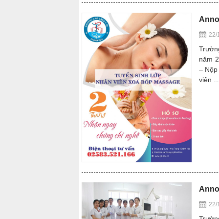
Anno
22/
Trườn
năm 20
– Nộp 
viên 
Annou
22/
Trườn