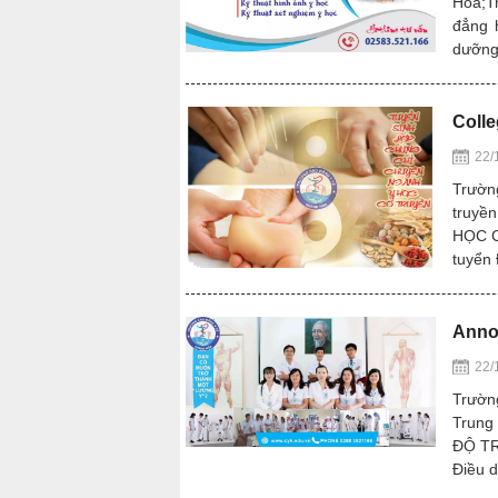
Hòa;T
đẳng 
dưỡng
Colle
22/
Trườn
truyề
HỌC C
tuyển 
Annou
22/
Trườn
Trung
ĐỘ TR
Điều 