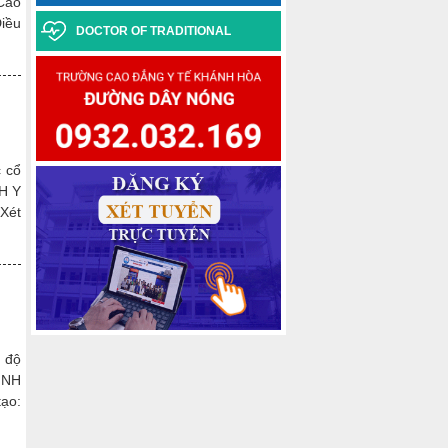
Cao
iều
DOCTOR OF TRADITIONAL
MEDICINE
 cổ
H Y
Xét
 độ
ÌNH
ạo: