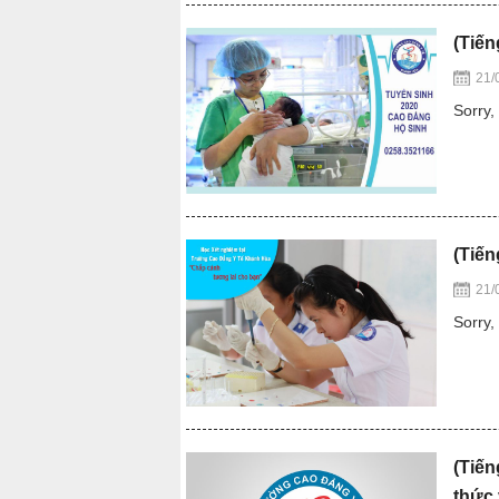
(Tiến
21/
Sorry, 
(Tiến
21/
Sorry, 
(Tiế
thức