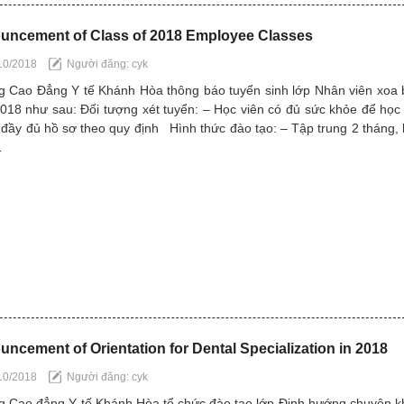
uncement of Class of 2018 Employee Classes
10/2018
Người đăng: cyk
g Cao Đẳng Y tế Khánh Hòa thông báo tuyển sinh lớp Nhân viên xoa
18 như sau: Đối tượng xét tuyển: – Học viên có đủ sức khỏe để học
đầy đủ hồ sơ theo quy định Hình thức đào tạo: – Tập trung 2 tháng,
…
ncement of Orientation for Dental Specialization in 2018
10/2018
Người đăng: cyk
g Cao đẳng Y tế Khánh Hòa tổ chức đào tạo lớp Định hướng chuyên 