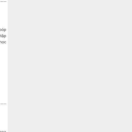
 bóp
 tập
 học
khoa